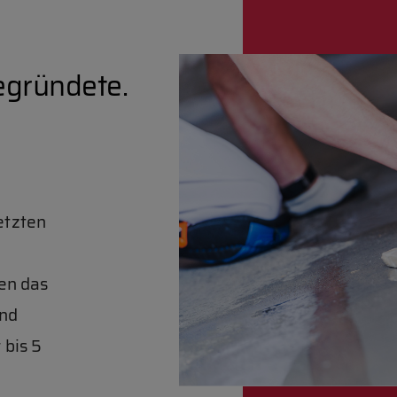
egründete.
etzten
en das
und
 bis 5