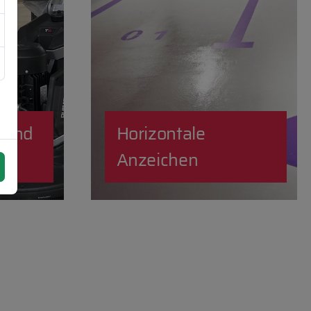
 und
Horizontale
Anzeichen
oraz
ych
a.