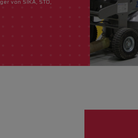
uger von SIKA, STO,