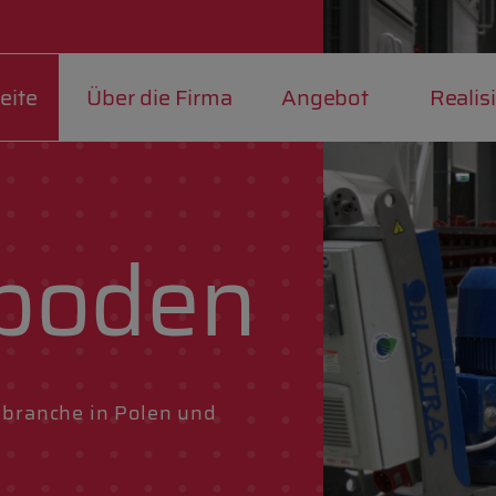
eite
Über die Firma
Angebot
Realis
boden
sbranche in Polen und