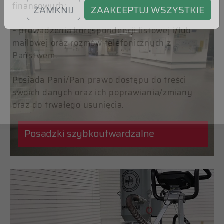
finansowych;
ZAMKNIJ
ZAAKCEPTUJ WSZYSTKIE
– prowadzenia korespondencji listowej i/lub
mailowej oraz rozmów telefonicznych z
Państwem.
Posiada Pani/Pan prawo dostępu do treści
swoich danych oraz ich poprawiania/zmiany
oraz do trwałego usunięcia.
Posadzki szybkoutwardzalne