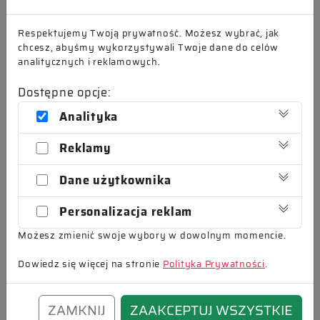
do 15 min !
Respektujemy Twoją prywatność. Możesz wybrać, jak
Dzięki wysokiej odporności chemicznej z
chcesz, abyśmy wykorzystywali Twoje dane do celów
powodzeniem można stosować je w przemyśle
analitycznych i reklamowych.
spożywczym: w piekarniach, ubojniach,
Dostępne opcje:
zakładach mięsnych, mleczarniach, itp.
Analityka
Technologie te mają także zastosowanie jako
Reklamy
materiał do wykonywania szybkich napraw.
Dane użytkownika
Czas wykonania 1-2 dni.
Personalizacja reklam
Możesz zmienić swoje wybory w dowolnym momencie.
Dowiedz się więcej na stronie
Polityka Prywatności
.
ZAMKNIJ
ZAAKCEPTUJ WSZYSTKIE